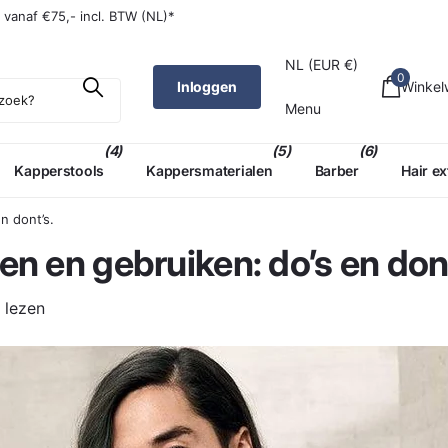
W (NL)*
g
vanaf €75,- incl. BTW (NL)*
NL (EUR €)
0
Inloggen
Winke
Menu
(4)
(5)
(6)
Kapperstools
Kappersmaterialen
Barber
Hair e
n dont’s.
n en gebruiken: do’s en dont
 lezen