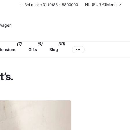
NL (EUR €)
Menu
Bel ons: +31 (0)88 - 8800000
lwagen
(7)
(9)
(10)
xtensions
Gifts
Blog
’s.