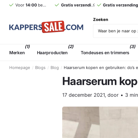
Voor
14:00
besteld,
morgen
Gratis verzending
in huis (NL)*
vanaf €75,- incl. BT
Gratis verzendin
Zoeken
(1)
(2)
(3)
Merken
Haarproducten
Tondeuses en trimmers
Homepage
Blogs
Blog
Haarserum kopen en gebruiken: do’s e
Haarserum kope
17 december 2021
, door
3 min