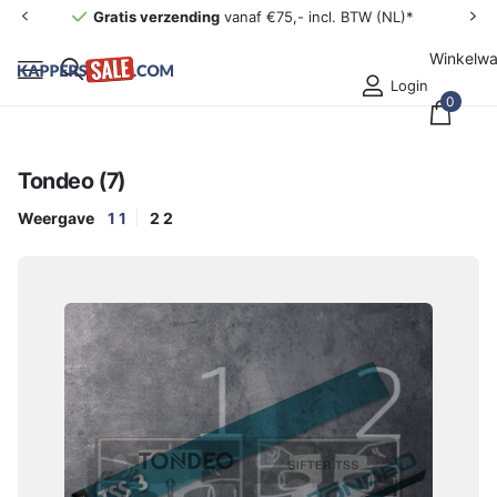
Gratis verzending
vanaf €75,- incl. BTW (NL)*
Winkelw
Login
0
Tondeo (7)
Weergave
1
1
2
2