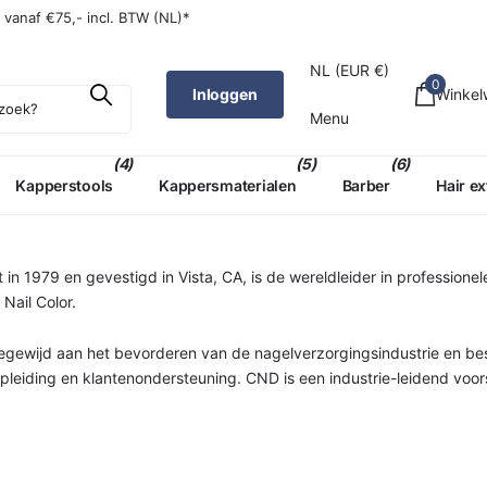
W (NL)*
g
vanaf €75,- incl. BTW (NL)*
NL (EUR €)
0
Inloggen
Winke
Menu
(4)
(5)
(6)
Kapperstools
Kappersmaterialen
Barber
Hair e
 in 1979 en gevestigd in Vista, CA, is de wereldleider in profession
Nail Color.
egewijd aan het bevorderen van de nagelverzorgingsindustrie en be
opleiding en klantenondersteuning. CND is een industrie-leidend voor
 mode.