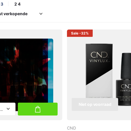
3
2
4
Sale
-32%
Niet op voorraad
CND