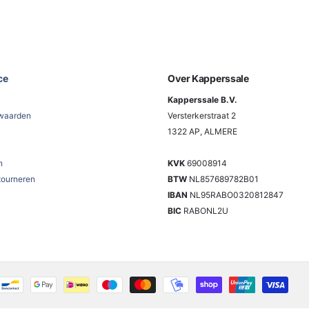
ce
Over Kapperssale
Kapperssale B.V.
waarden
Versterkerstraat 2
1322 AP, ALMERE
n
KVK
69008914
tourneren
BTW
NL857689782B01
IBAN
NL95RABO0320812847
BIC
RABONL2U