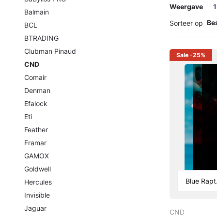
Weergave
1
Balmain
Sorteer op
BCL
BTRADING
Clubman Pinaud
Sale
-25%
CND
Comair
Denman
Efalock
Eti
Feather
Framar
GAMOX
Goldwell
Hercules
Invisible
Jaguar
CND