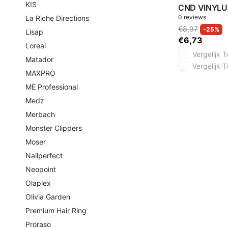
KIS
CND VINYLUX
0
reviews
La Riche Directions
€8,97
-25%
Lisap
€6,73
Loreal
Vergelijk
T
Matador
Vergelijk
T
MAXPRO
ME Professional
Medz
Merbach
Monster Clippers
Moser
Nailperfect
Neopoint
Olaplex
Olivia Garden
Premium Hair Ring
Proraso