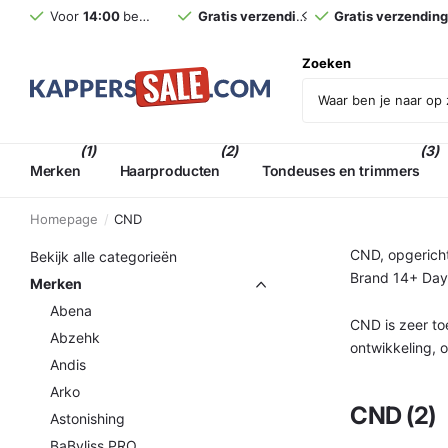
Voor
14:00
besteld,
morgen
Gratis verzending
in huis (NL)*
vanaf €75,- incl. BT
Gratis verzendin
Zoeken
(1)
(2)
(3)
Merken
Haarproducten
Tondeuses en trimmers
Homepage
CND
CND, opgericht
Bekijk alle categorieën
Brand 14+ Day 
Merken
Abena
CND is zeer to
Abzehk
ontwikkeling, 
Andis
schoonheid en
Arko
CND (2)
Astonishing
BaByliss PRO