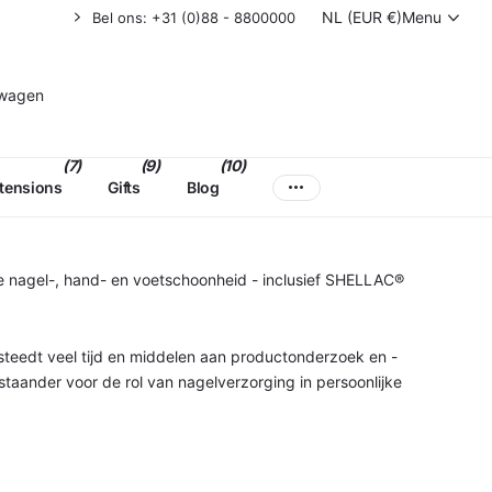
NL (EUR €)
Menu
Bel ons: +31 (0)88 - 8800000
lwagen
(7)
(9)
(10)
xtensions
Gifts
Blog
ele nagel-, hand- en voetschoonheid - inclusief SHELLAC®
steedt veel tijd en middelen aan productonderzoek en -
staander voor de rol van nagelverzorging in persoonlijke