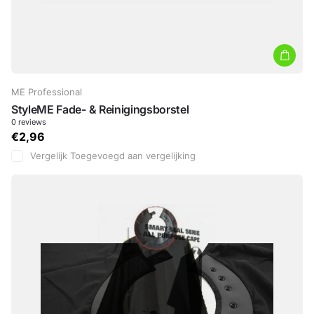
ME Professional
StyleME Fade- & Reinigingsborstel
0
reviews
€2,96
Vergelijk
Toegevoegd aan vergelijking