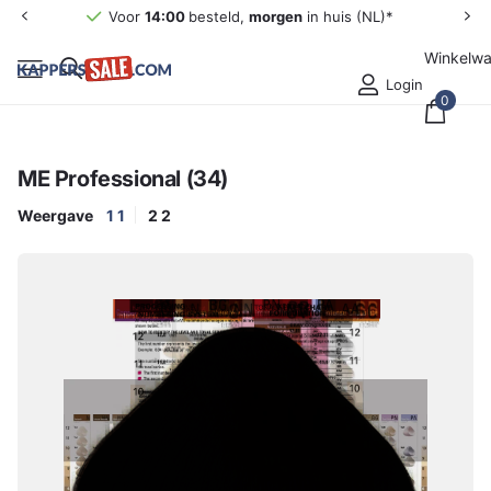
Voor
14:00
besteld,
morgen
in huis (NL)*
Winkelw
Login
0
ME Professional (34)
Weergave
1
1
2
2