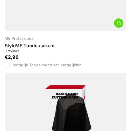
ME Professional
StyleME Tondeusekam
0
reviews
€2,96
Vergelijk
Toegevoegd aan vergelijking