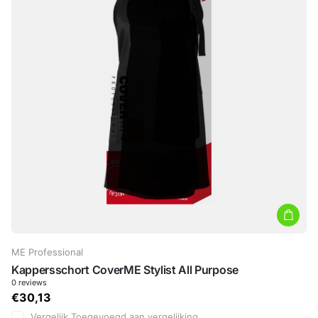
ME Professional
Kappersschort CoverME Stylist All Purpose
0
reviews
€30,13
Vergelijk
Toegevoegd aan vergelijking