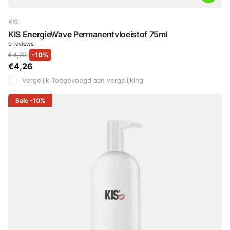
KIS
KIS EnergieWave Permanentvloeistof 75ml
0
reviews
€4,73
-10%
€4,26
Vergelijk
Toegevoegd aan vergelijking
Sale
-10%