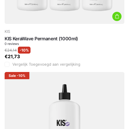
KIS
KIS KeraWave Permanent (1000ml)
0
reviews
€24,14
-10%
€21,73
Vergelijk
Toegevoegd aan vergelijking
Sale
-10%