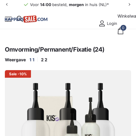
Voor
14:00
besteld,
morgen
in huis (NL)*
Winkelw
Login
0
Omvorming/Permanent/Fixatie (24)
Weergave
1
1
2
2
Sale
-10%