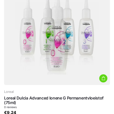
Loreal
Loreal Dulcia Advanced Ionene G Permanentvloeistof
(75ml)
0
reviews
€9,24