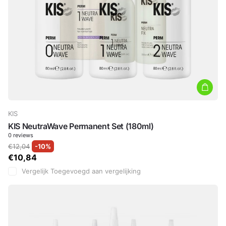
KIS
KIS NeutraWave Permanent Set (180ml)
0
reviews
€12,04
-10%
€10,84
Vergelijk
Toegevoegd aan vergelijking