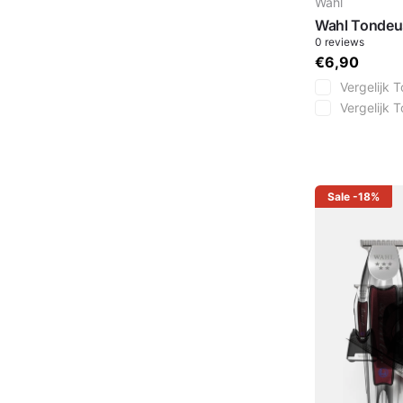
Wahl
Wahl Tondeus
0
reviews
€6,90
Vergelijk
T
Vergelijk
T
Sale
-18%