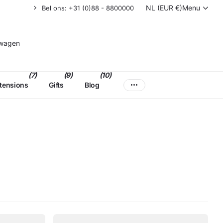
NL (EUR €)
Menu
Bel ons: +31 (0)88 - 8800000
lwagen
(7)
(9)
(10)
xtensions
Gifts
Blog