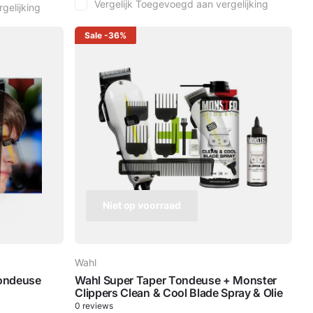
Vergelijk
Toegevoegd aan vergelijking
gelijking
Sale
-36%
Niet op voorraad
Wahl
Tondeuse
Wahl Super Taper Tondeuse + Monster
Clippers Clean & Cool Blade Spray & Olie
0
reviews