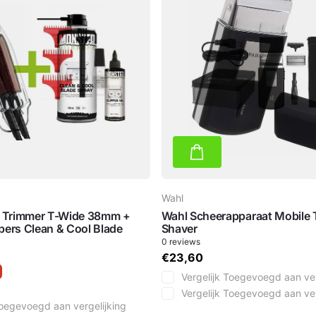
Wahl
r Trimmer T-Wide 38mm +
Wahl Scheerapparaat Mobile 
pers Clean & Cool Blade
Shaver
0
reviews
€23,60
Vergelijk
Toegevoegd aan ver
Vergelijk
Toegevoegd aan ver
oegevoegd aan vergelijking