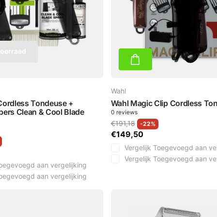
voorraad
Wahl
Cordless Tondeuse +
Wahl Magic Clip Cordless To
pers Clean & Cool Blade
0
reviews
€191,18
-22%
€149,50
Vergelijk
Toegevoegd aan ver
Vergelijk
Toegevoegd aan ver
oegevoegd aan vergelijking
oegevoegd aan vergelijking