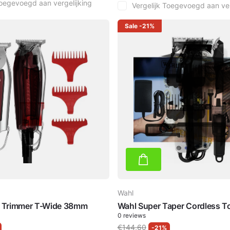
oegevoegd aan vergelijking
Vergelijk
Toegevoegd aan ver
Sale
-21%
Wahl
r Trimmer T-Wide 38mm
Wahl Super Taper Cordless 
0
reviews
€144,60
-21%