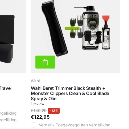
Wahl
Travel
Wahl Beret Trimmer Black Stealth +
Monster Clippers Clean & Cool Blade
Spray & Olie
1
review
€140,29
-12%
gelijking
€122,95
gelijking
Vergelijk
Toegevoegd aan vergelijking