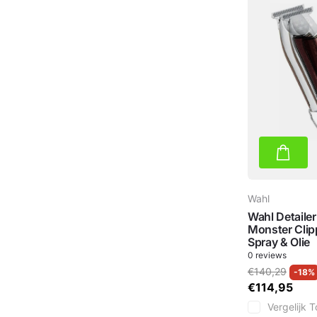
Wahl
Wahl Detaile
Monster Clip
Spray & Olie
0
reviews
€140,29
-18%
€114,95
Vergelijk
T