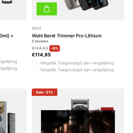
Wahl
0ml) +
Wahl Beret Trimmer Pro-Lithium
0
reviews
€124,63
-8%
€114,95
gelijking
Vergelijk
Toegevoegd aan vergelijking
gelijking
Vergelijk
Toegevoegd aan vergelijking
Sale
-21%