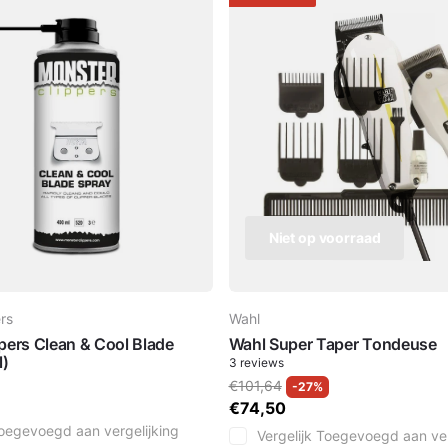
Niet op voorraad
rs
Wahl
pers Clean & Cool Blade
Wahl Super Taper Tondeuse
l)
3
reviews
€101,64
-27%
€74,50
oegevoegd aan vergelijking
Vergelijk
Toegevoegd aan ver