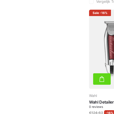
Vergelijk
T
Sale
-16%
Wahl
Wahl Detaile
0
reviews
€124,63
-16%