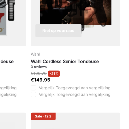
Niet op voorraad
Wahl
ndeuse
Wahl Cordless Senior Tondeuse
0
reviews
€190,70
-21%
€149,95
gelijking
Vergelijk
Toegevoegd aan vergelijking
gelijking
Vergelijk
Toegevoegd aan vergelijking
Sale
-12%