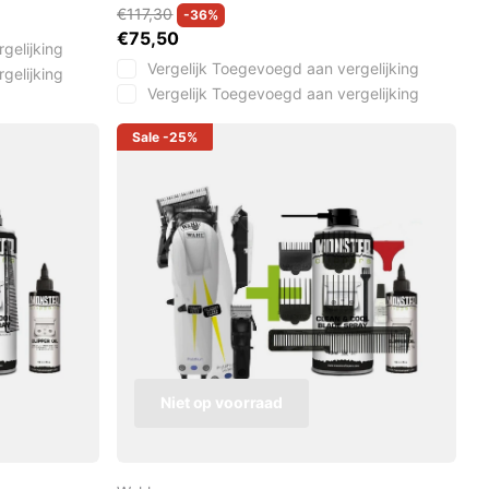
€117,30
-36%
€75,50
gelijking
Vergelijk
Toegevoegd aan vergelijking
gelijking
Vergelijk
Toegevoegd aan vergelijking
Sale
-25%
Niet op voorraad