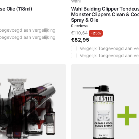
Wahl
e Olie (118ml)
Wahl Balding Clipper Tondeu
Monster Clippers Clean & Coo
Spray & Olie
0
reviews
oegevoegd aan vergelijking
€110,64
-25%
oegevoegd aan vergelijking
€82,95
Vergelijk
Toegevoegd aan ver
Vergelijk
Toegevoegd aan ver