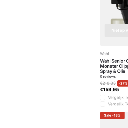
Niet op 
Wahl
Wahl Senior 
Monster Clip
Spray & Olie
0
reviews
€218,33
-27%
€159,95
Vergelijk
T
Vergelijk
T
Sale
-18%