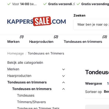
Voor
14:00
besteld,
morgen
Gratis verzending
in huis (NL)*
vanaf €75,- incl. BT
Voor
14:00
beste
Zoeken
(1)
(2)
(3)
Merken
Haarproducten
Tondeuses en trimmers
Homepage
Tondeuses en Trimmers
Bekijk alle categorieën
Merken
Tondeuse
Haarproducten
Tondeuses en trimmers
Weergave
1
Tondeuses en trimmers
Sorteer op
Tondeuses
Trimmers/Shavers
Tondeuse en Trimmer Sets