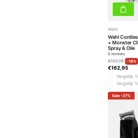
Wahl
Wahl Cordles
+ Monster Cl
Spray & Olie
0
reviews
€197,76
-18%
€162,95
Vergelijk
T
Vergelijk
T
Sale
-27%