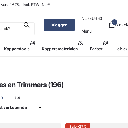
W (NL)*
ld,
morgen
in huis (NL)*
NL (EUR €)
0
Inloggen
Winke
Menu
(4)
(5)
(6)
Kapperstools
Kappersmaterialen
Barber
Hair e
s en Trimmers (196)
3
2
4
Sale
-27%