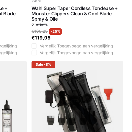
Wahl
se +
Wahl Super Taper Cordless Tondeuse +
l Blade
Monster Clippers Clean & Cool Blade
Spray & Olie
0
reviews
€160,25
-25%
€119,95
gelijking
Vergelijk
Toegevoegd aan vergelijking
gelijking
Vergelijk
Toegevoegd aan vergelijking
Sale
-8%