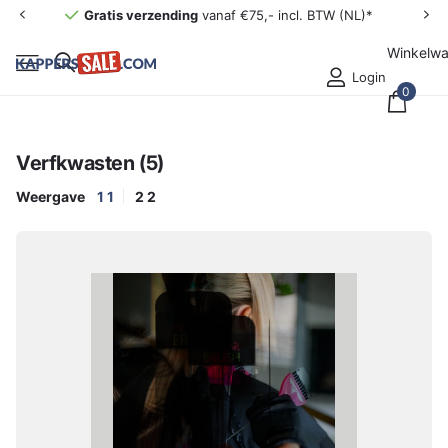
Gratis verzending
vanaf €75,- incl. BTW (NL)*
Winkelw
Login
0
Verfkwasten (5)
Weergave
1
1
2
2