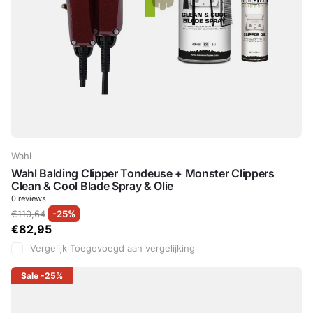
Wahl
Wahl Balding Clipper Tondeuse + Monster Clippers
Clean & Cool Blade Spray & Olie
0
reviews
€110,64
-25%
€82,95
Vergelijk
Toegevoegd aan vergelijking
Sale
-25%