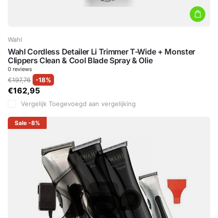
Wahl
Wahl Cordless Detailer Li Trimmer T-Wide + Monster
Clippers Clean & Cool Blade Spray & Olie
0
reviews
€197,76
-18%
€162,95
Vergelijk
Toegevoegd aan vergelijking
Sale
-8%