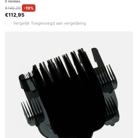
0
reviews
€140,29
-19%
€112,95
Vergelijk
Toegevoegd aan vergelijking