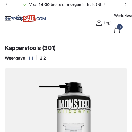
Voor
14:00
besteld,
morgen
in huis (NL)*
Winkelw
Login
0
Kapperstools (301)
Weergave
1
1
2
2