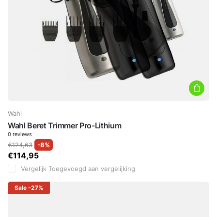
Wahl
Wahl Beret Trimmer Pro-Lithium
0
reviews
€124,63
-8%
€114,95
Vergelijk
Toegevoegd aan vergelijking
Sale
-27%