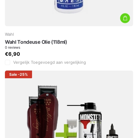
Wahl
Wahl Tondeuse Olie (118ml)
0
reviews
€6,90
Vergelijk
Toegevoegd aan vergelijking
Sale
-25%