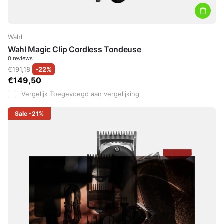
Wahl
Wahl Magic Clip Cordless Tondeuse
0
reviews
€191,18
-22%
€149,50
Vergelijk
Toegevoegd aan vergelijking
Sale
-21%