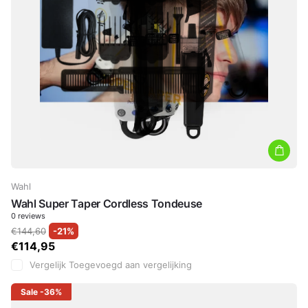
Wahl
Wahl Super Taper Cordless Tondeuse
0
reviews
€144,60
-21%
€114,95
Vergelijk
Toegevoegd aan vergelijking
Sale
-36%