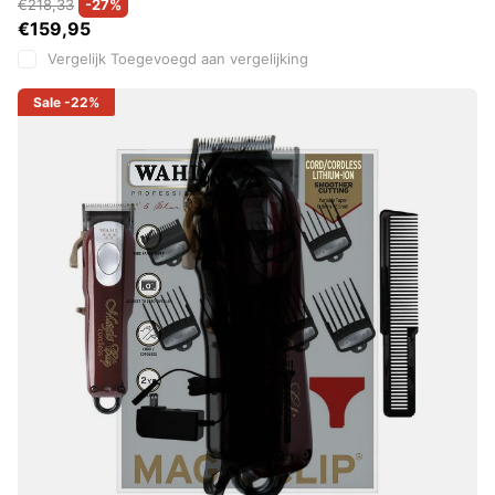
€218,33
-27%
€159,95
Vergelijk
Toegevoegd aan vergelijking
Sale
-22%