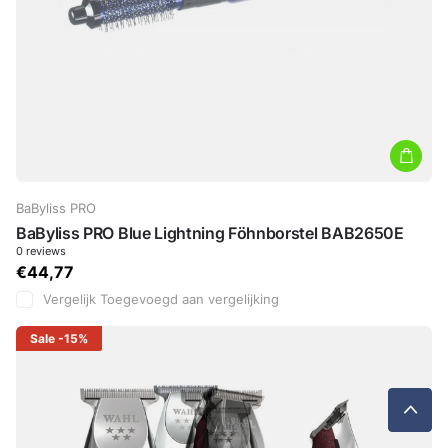
BaByliss PRO
BaByliss PRO Blue Lightning Föhnborstel BAB2650E
0
reviews
€44,77
Vergelijk
Toegevoegd aan vergelijking
Sale
-15%