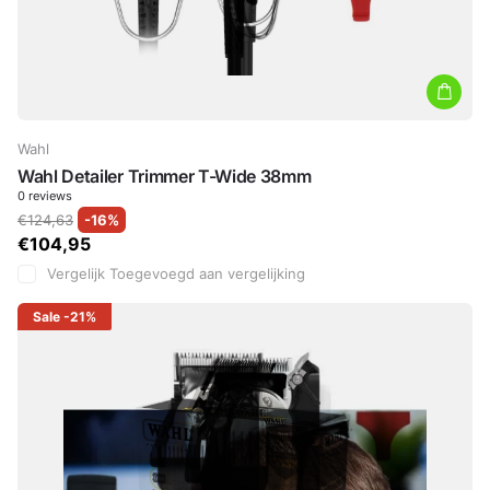
Wahl
Wahl Detailer Trimmer T-Wide 38mm
0
reviews
€124,63
-16%
€104,95
Vergelijk
Toegevoegd aan vergelijking
Sale
-21%