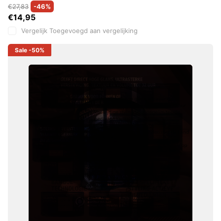
€27,83
-46%
€14,95
Vergelijk
Toegevoegd aan vergelijking
Sale
-50%