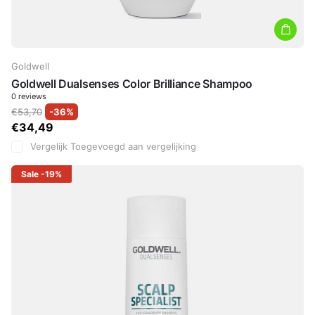
Goldwell
Goldwell Dualsenses Color Brilliance Shampoo
0
reviews
€53,70
-36%
€34,49
Vergelijk
Toegevoegd aan vergelijking
Sale
-19%