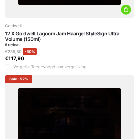
Goldwell
12 X Goldwell Lagoom Jam Haargel StyleSign Ultra
Volume (150ml)
6
reviews
€235,80
-50%
€117,90
Vergelijk
Toegevoegd aan vergelijking
Sale
-52%