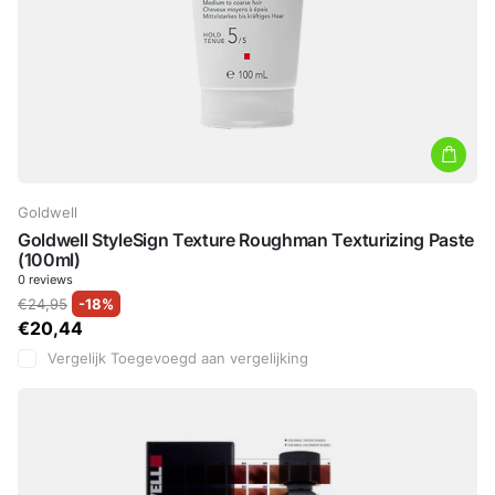
Goldwell
Goldwell StyleSign Texture Roughman Texturizing Paste
(100ml)
0
reviews
€24,95
-18%
€20,44
Vergelijk
Toegevoegd aan vergelijking