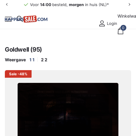
Voor
14:00
besteld,
morgen
in huis (NL)*
Winkelw
Login
0
Goldwell (95)
Weergave
1
1
2
2
Sale
-48%