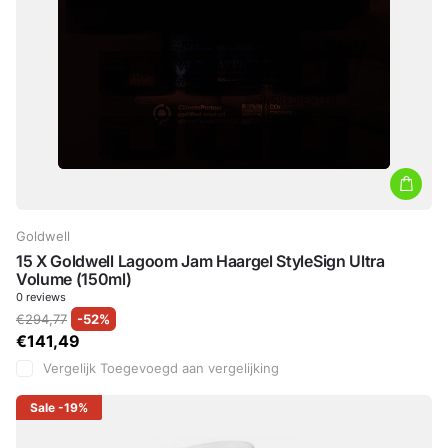
Goldwell
15 X Goldwell Lagoom Jam Haargel StyleSign Ultra
Volume (150ml)
0
reviews
€294,77
-52%
€141,49
Vergelijk
Toegevoegd aan vergelijking
Sale
-19%