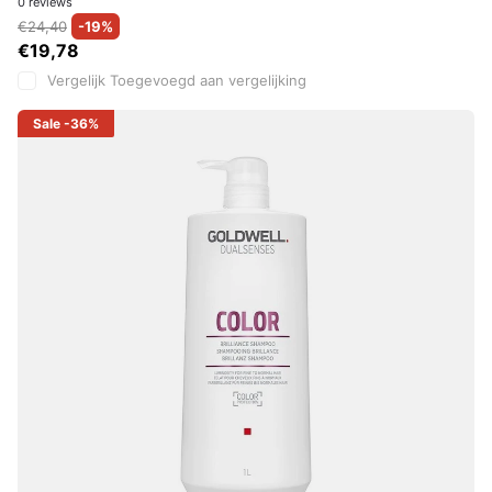
0
reviews
€24,40
-19%
€19,78
Vergelijk
Toegevoegd aan vergelijking
Sale
-36%