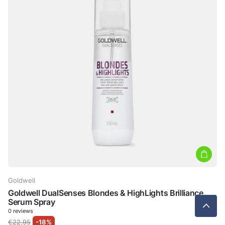
Goldwell
Goldwell DualSenses Blondes & HighLights Brilliance
Serum Spray
0
reviews
€22,95
-18%