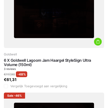
Goldwell
6 X Goldwell Lagoom Jam Haargel StyleSign Ultra
Volume (150ml)
3
reviews
€117,90
-48%
€61,31
Vergelijk
Toegevoegd aan vergelijking
Sale
-46%