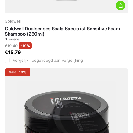
Goldwell
Goldwell Dualsenses Scalp Specialist Sensitive Foam
Shampoo (250ml)
0
reviews
€19,40
-19%
€15,79
Vergelijk
Toegevoegd aan vergelijking
Sale
-19%