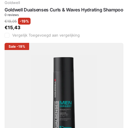
Goldwell
Goldwell Dualsenses Curls & Waves Hydrating Shampoo
0
reviews
€19,05
-19%
€15,43
Vergelijk
Toegevoegd aan vergelijking
Sale
-19%