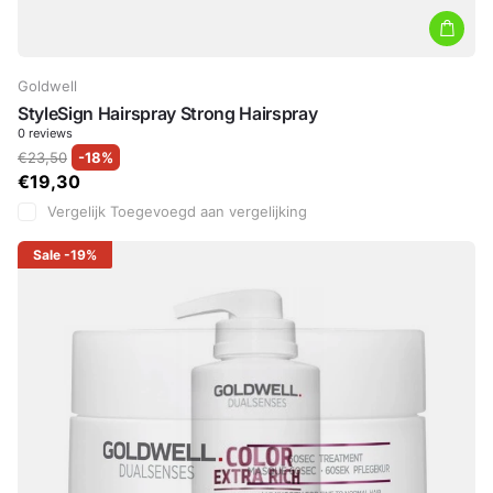
Goldwell
StyleSign Hairspray Strong Hairspray
0
reviews
€23,50
-18%
€19,30
Vergelijk
Toegevoegd aan vergelijking
Sale
-19%