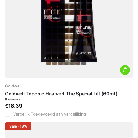
Goldwell
Goldwell Topchic Haarverf The Special Lift (60ml )
0
reviews
€18,39
Vergelijk
Toegevoegd aan vergelijking
Sale
-18%