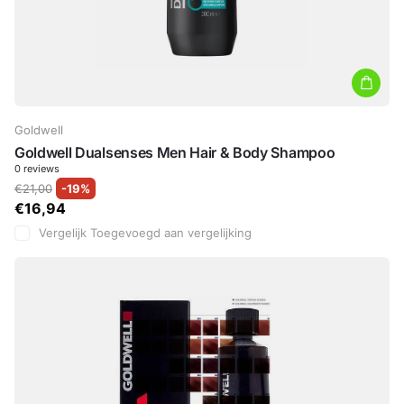
Goldwell
Goldwell Dualsenses Men Hair & Body Shampoo
0
reviews
€21,00
-19%
€16,94
Vergelijk
Toegevoegd aan vergelijking