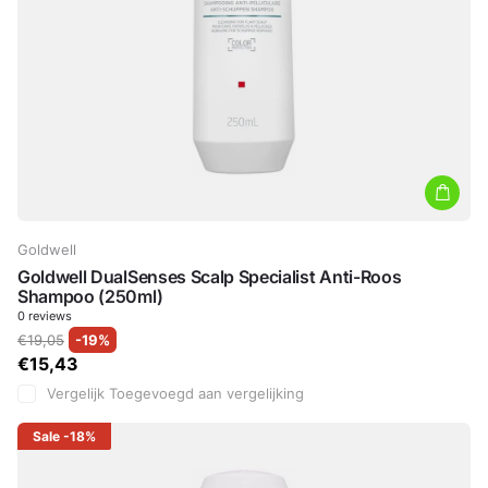
Goldwell
Goldwell DualSenses Scalp Specialist Anti-Roos
Shampoo (250ml)
0
reviews
€19,05
-19%
€15,43
Vergelijk
Toegevoegd aan vergelijking
Sale
-18%