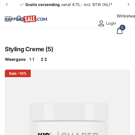
Gratis verzending
vanaf €75,- incl. BTW (NL)*
Winkelw
Login
0
Styling Creme (5)
Weergave
1
1
2
2
Sale -10%