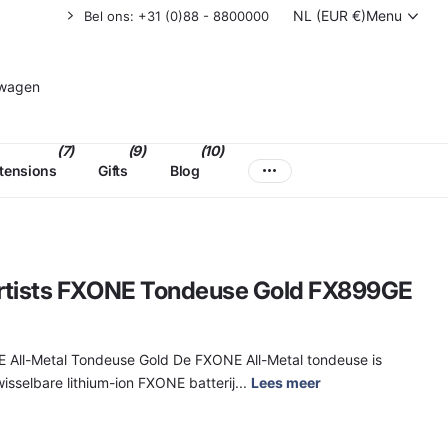
NL (EUR €)
Menu
Bel ons: +31 (0)88 - 8800000
lwagen
(7)
(9)
(10)
xtensions
Gifts
Blog
rtists FXONE Tondeuse Gold FX899GE
E All-Metal Tondeuse Gold De FXONE All-Metal tondeuse is
sselbare lithium-ion FXONE batterij...
Lees meer