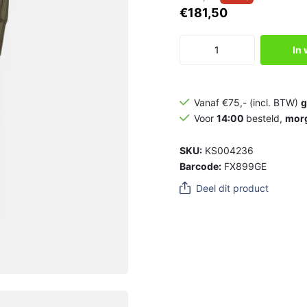
€181,50
In
Vanaf €75,- (incl. BTW)
g
Voor
14:00
besteld,
mor
SKU:
KS004236
Barcode:
FX899GE
Deel dit product