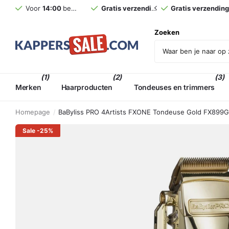
Voor
14:00
besteld,
morgen
Gratis verzending
in huis (NL)*
vanaf €75,- incl. BT
Voor
14:00
beste
Zoeken
(1)
(2)
(3)
Merken
Haarproducten
Tondeuses en trimmers
Homepage
BaByliss PRO 4Artists FXONE Tondeuse Gold FX899
Sale -25%