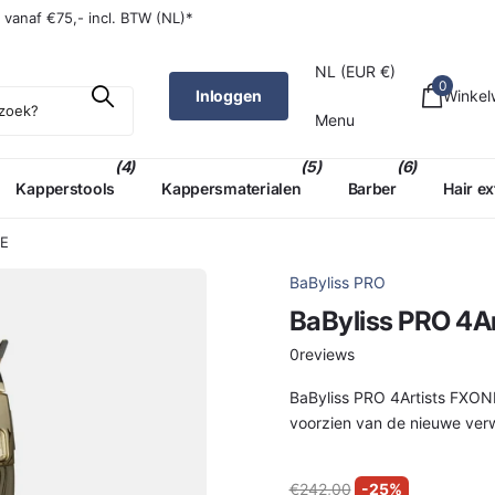
W (NL)*
ld,
morgen
in huis (NL)*
NL (EUR €)
0
Inloggen
Winke
Menu
(4)
(5)
(6)
Kapperstools
Kappersmaterialen
Barber
Hair e
GE
BaByliss PRO
BaByliss PRO 4A
0
reviews
BaByliss PRO 4Artists FXON
voorzien van de nieuwe verwi
€242,00
-25%