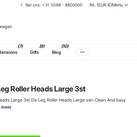
NL (EUR €)
Menu
Bel ons: +31 (0)88 - 8800000
lwagen
(7)
(9)
(10)
xtensions
Gifts
Blog
eg Roller Heads Large 3st
Heads Large 3st De Leg Roller Heads Large van Clean And Easy
 meer