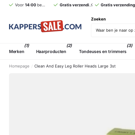
Voor
14:00
besteld,
morgen
Gratis verzending
in huis (NL)*
vanaf €75,- incl. BT
Gratis verzendin
Zoeken
(1)
(2)
(3)
Merken
Haarproducten
Tondeuses en trimmers
Homepage
Clean And Easy Leg Roller Heads Large 3st