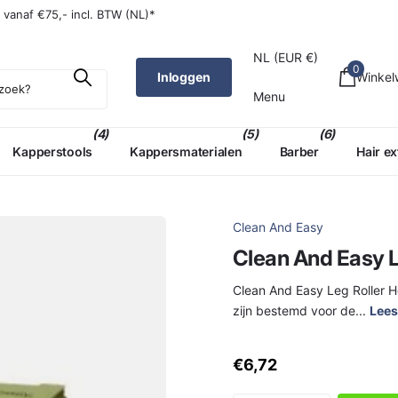
W (NL)*
g
vanaf €75,- incl. BTW (NL)*
NL (EUR €)
0
Inloggen
Winke
Menu
(4)
(5)
(6)
Kapperstools
Kappersmaterialen
Barber
Hair e
Clean And Easy
Clean And Easy L
Clean And Easy Leg Roller 
zijn bestemd voor de...
Lees
€6,72