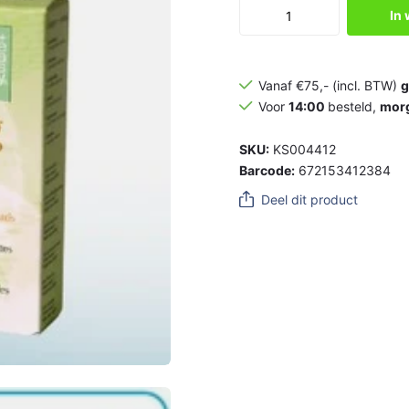
In
Vanaf €75,- (incl. BTW)
g
Voor
14:00
besteld,
mor
SKU:
KS004412
Barcode:
672153412384
Deel dit product