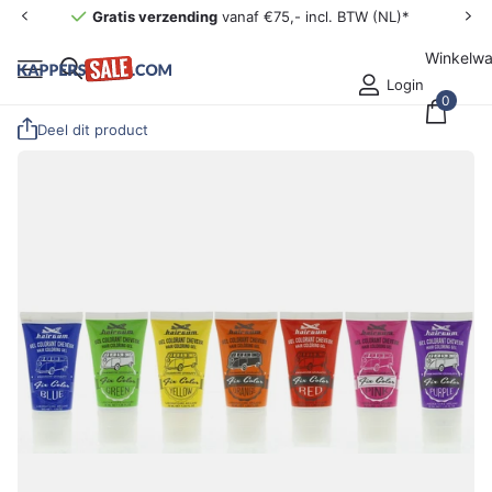
Gratis verzending
vanaf €75,- incl. BTW (NL)*
Winkelw
Login
0
Deel dit product