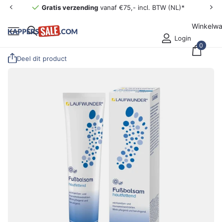
Gratis verzending
vanaf €75,- incl. BTW (NL)*
Winkelw
Login
0
Deel dit product