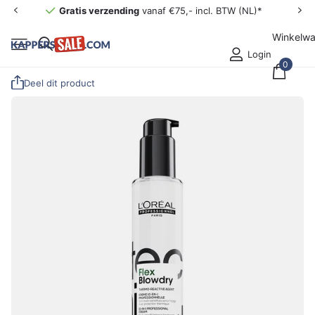
Gratis verzending
vanaf €75,- incl. BTW (NL)*
Winkelw
Login
0
Deel dit product