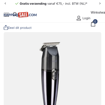
Gratis verzending
vanaf €75,- incl. BTW (NL)*
Winkelw
Login
0
Deel dit product