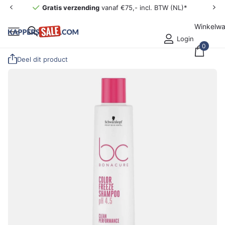
Gratis verzending
vanaf €75,- incl. BTW (NL)*
Winkelw
Login
0
Deel dit product