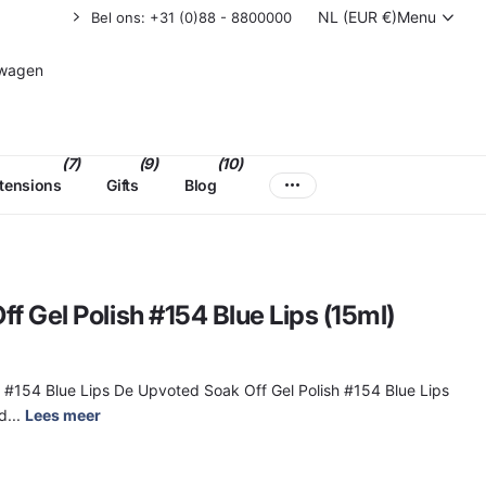
NL (EUR €)
Menu
Bel ons: +31 (0)88 - 8800000
lwagen
(7)
(9)
(10)
xtensions
Gifts
Blog
 Gel Polish #154 Blue Lips (15ml)
 #154 Blue Lips De Upvoted Soak Off Gel Polish #154 Blue Lips
d...
Lees meer