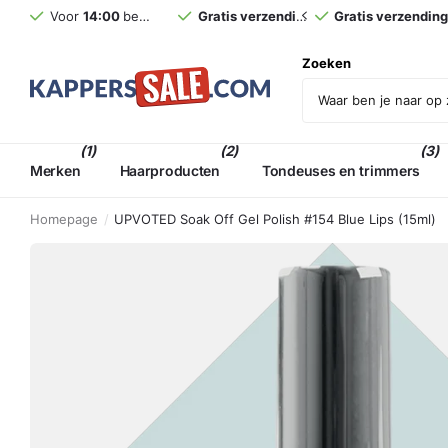
Voor
14:00
besteld,
morgen
Gratis verzending
in huis (NL)*
vanaf €75,- incl. BT
Gratis verzendin
Zoeken
(1)
(2)
(3)
Merken
Haarproducten
Tondeuses en trimmers
Homepage
UPVOTED Soak Off Gel Polish #154 Blue Lips (15ml)