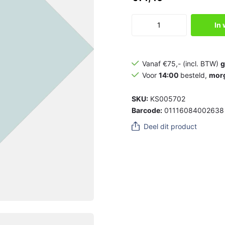
In
Vanaf €75,- (incl. BTW)
g
Voor
14:00
besteld,
mor
SKU:
KS005702
Barcode:
01116084002638
Deel dit product