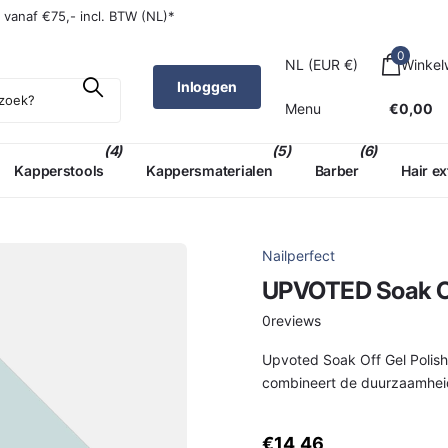
W (NL)*
g
vanaf €75,- incl. BTW (NL)*
0
NL (EUR €)
Winke
Inloggen
Menu
€0,00
(4)
(5)
(6)
Kapperstools
Kappersmaterialen
Barber
Hair e
Nailperfect
UPVOTED Soak Off
0
reviews
Upvoted Soak Off Gel Polish
combineert de duurzaamhei
€14,46