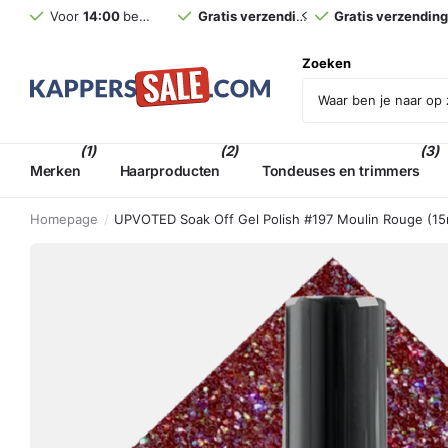
Voor
14:00
besteld,
morgen
Gratis verzending
in huis (NL)*
vanaf €75,- incl. BT
Gratis verzendin
Zoeken
(1)
(2)
(3)
Merken
Haarproducten
Tondeuses en trimmers
Homepage
UPVOTED Soak Off Gel Polish #197 Moulin Rouge (15