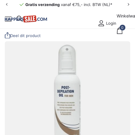
Gratis verzending
vanaf €75,- incl. BTW (NL)*
Winkelw
Login
0
Deel dit product