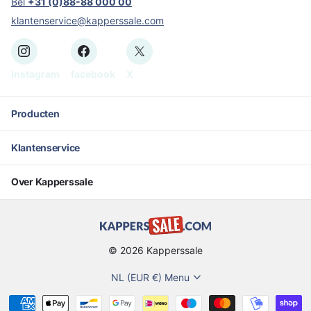
Bel
+31 (0)88-88 000 00
klantenservice@kapperssale.com
Instagram
facebook
X
Producten
Klantenservice
Over Kapperssale
©
2026
Kapperssale
NL (EUR €)
Menu