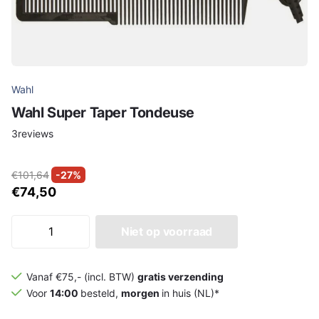
Wahl
Wahl Super Taper Tondeuse
3
reviews
€101,64
-27%
€74,50
Niet op voorraad
Vanaf €75,- (incl. BTW)
gratis verzending
Voor
14:00
besteld,
morgen
in huis (NL)*