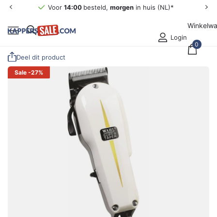
Voor
14:00
besteld,
morgen
in huis (NL)*
Winkelw
Login
0
Deel dit product
Sale
-27%