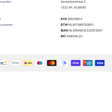
waarden
Versterkerstraat 2
1322 AP, ALMERE
n
KVK
69008914
tourneren
BTW
NL857689782B01
IBAN
NL95RABO0320812847
BIC
RABONL2U