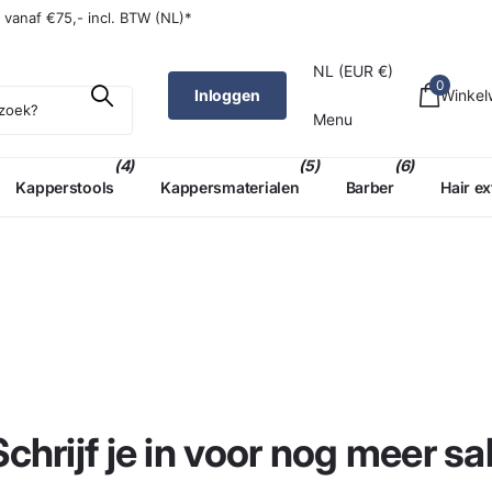
W (NL)*
g
vanaf €75,- incl. BTW (NL)*
NL (EUR €)
0
Inloggen
Winke
Menu
(4)
(5)
(6)
Kapperstools
Kappersmaterialen
Barber
Hair e
Schrijf je in voor nog meer sal