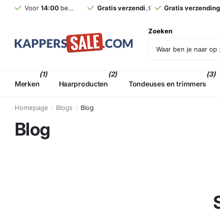
Voor
14:00
besteld,
morgen
Gratis verzending
in huis (NL)*
vanaf €75,- incl. BT
Gratis verzendin
Zoeken
(1)
(2)
(3)
Merken
Haarproducten
Tondeuses en trimmers
Homepage
Blogs
Blog
Blog