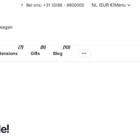
NL (EUR €)
Menu
Bel ons: +31 (0)88 - 8800000
lwagen
(7)
(9)
(10)
xtensions
Gifts
Blog
e!