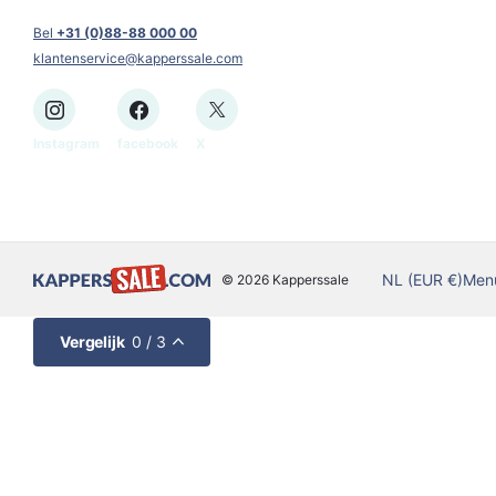
Bel
+31 (0)88-88 000 00
klantenservice@kapperssale.com
Instagram
facebook
X
NL (EUR €)
Men
©
2026
Kapperssale
Vergelijk
0
/ 3