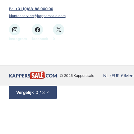
Bel
+31 (0)88-88 000 00
klantenservice@kapperssale.com
Instagram
facebook
X
NL (EUR €)
Men
©
2026
Kapperssale
Vergelijk
0
/ 3