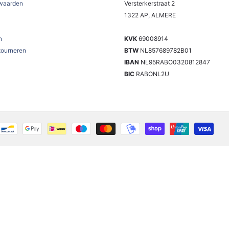
waarden
Versterkerstraat 2
1322 AP, ALMERE
n
KVK
69008914
tourneren
BTW
NL857689782B01
IBAN
NL95RABO0320812847
BIC
RABONL2U