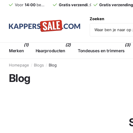
 verzending
Voor
vanaf €75,- incl. BTW (NL)*
14:00
besteld,
morgen
Gratis verzending
in huis (NL)*
vanaf €75,- incl. BT
Zoeken
(1)
(2)
(3)
Merken
Haarproducten
Tondeuses en trimmers
Homepage
Blogs
Blog
Blog