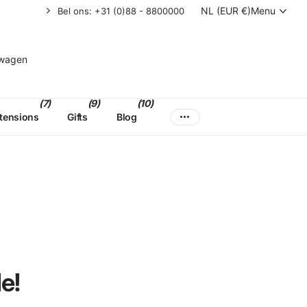
NL (EUR €)
Menu
Bel ons: +31 (0)88 - 8800000
lwagen
(7)
(9)
(10)
xtensions
Gifts
Blog
e!