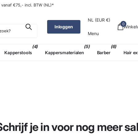
W (NL)*
Voor
14:00
besteld,
morgen
in huis (NL)*
NL (EUR €)
0
Inloggen
Winke
Menu
(4)
(5)
(6)
Kapperstools
Kappersmaterialen
Barber
Hair e
Schrijf je in voor nog meer sal